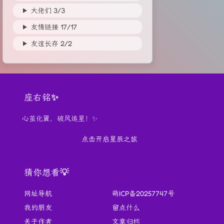
大佬们
3/
3
友情链接
17/
17
友谊长存
2/
2
座右铭✨
心茧化翼，破风追星！✨
点击开启星辰之旅
猜你想看💡
网址导航
萌ICP备20257747号
我的朋友
留点什么
关于作者
文章归档