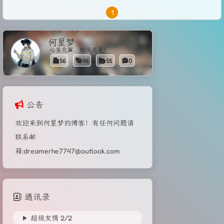
1
何星梦
心茧化翼，破风追星！
56
46
55
0
公告
欢迎来到何星梦的博客！有任何问题请
联系邮
箱:dreamerhe7747@outlook.com
通讯录
超级友情
2/
2