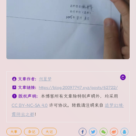
文章作者:
何星梦
文章链接:
https://blog.20097747.xyz/posts/62722/
版权声明:
本博客所有文章除特别声明外，均采用
CC BY-NC-SA 4.0
许可协议。转载请注明来自
追梦幻境·
霞阴云之都
！
大事
杂记
大记