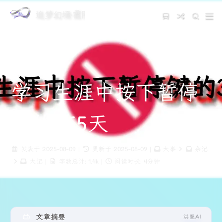
追梦幻境·霞阴云之都
学习生涯中按下暂停
键的365天
发表于
2025-08-09
|
更新于
2025-08-09
|
大事
杂记
大记
|
字数总计:
1.4k
|
阅读时长:
4分钟
文章摘要
洪墨AI