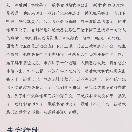
劲，然后到了学校早读，数学老师给我拉出去一顿“教育”我刚开始
是懵逼，他出来说了一些话后我就知道了，被冤枉陷害了，老师不
听啊，给我骂哭了，后面去让老师改题，有一道简单的错了，还被
老师又骂了，当时很想知道是怎么忍住不给书撕了直接来一句骂人
的爽话…….我好朋友还是发现了来安慰我，陪我一起走，到处逛，
因为当时正好是运动会我们不用上课，后面回教室趴了一会，班主
任来咯，也就是我们的李老师啦！李老师六年级来接我们的，然后
她了解事情经过后，跟我讲了一个道理，大概意思就是，真相总会
水落石出，你不去管，不放在心上之类的，然后我就和我好朋友出
去玩了，还算可以，中途我鞋带散了，还不等我蹲下，有个低年级
的同学跑过来给我系上了，我们素不相识，要我说这孩子绝对有前
途。到了中午数学老师问我知错了没，但是我本来就没有干，就哭
了，还好李老师来了，跟数学老师说了，最后才不了了之，虽然我
最后连数学老师的一句道歉都没听到呢。
未完待续