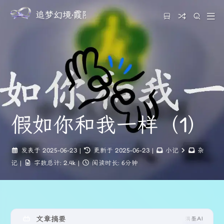
追梦幻境·霞阴云之都
假如你和我一样（1）
发表于
2025-06-23
|
更新于
2025-06-23
|
小记
杂
记
|
字数总计:
2.4k
|
阅读时长:
6分钟
文章摘要
洪墨AI