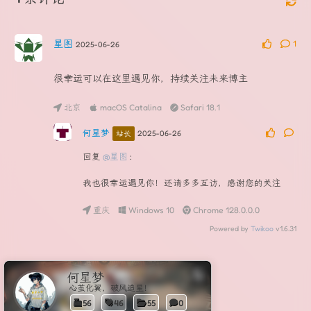
星图
1
2025-06-26
很幸运可以在这里遇见你，持续关注未来博主
北京
macOS Catalina
Safari 18.1
何星梦
2025-06-26
站长
回复
@星图
:
我也很幸运遇见你！还请多多互访，感谢您的关注
重庆
Windows 10
Chrome 128.0.0.0
Powered by
Twikoo
v1.6.31
何星梦
心茧化翼，破风追星！
56
46
55
0