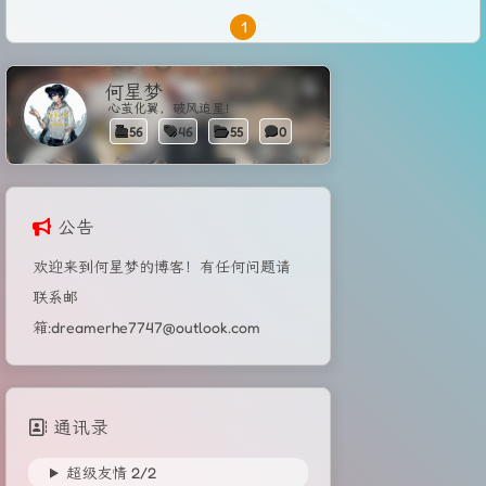
1
何星梦
心茧化翼，破风追星！
56
46
55
0
公告
欢迎来到何星梦的博客！有任何问题请
联系邮
箱:dreamerhe7747@outlook.com
通讯录
超级友情
2/
2