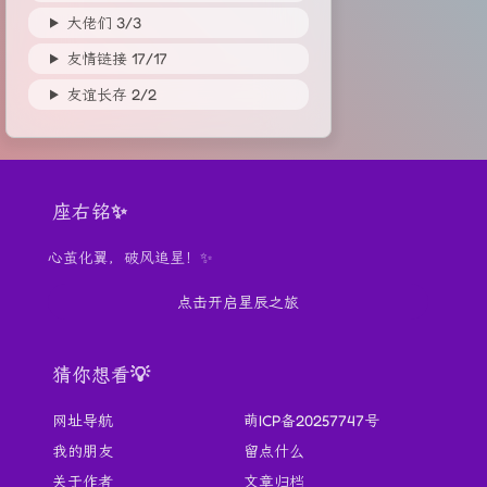
大佬们
3/
3
友情链接
17/
17
友谊长存
2/
2
座右铭✨
心茧化翼，破风追星！✨
点击开启星辰之旅
猜你想看💡
网址导航
萌ICP备20257747号
我的朋友
留点什么
关于作者
文章归档